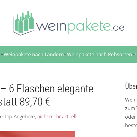
e
Weinpakete nach Ländern
Weinpakete nach Rebsorten
 – 6 Flaschen elegante
Übe
statt 89,70 €
Wein
zum 
le Top-Angebote
,
nicht mehr aktuell
ode
best