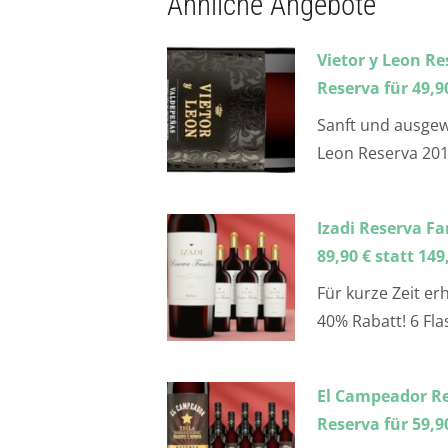
Ähnliche Angebote
Vietor y Leon R
Reserva für 49,90
Sanft und ausgewo
Leon Reserva 20
Izadi Reserva Fa
89,90 € statt 149
Für kurze Zeit er
40% Rabatt! 6 Fl
El Campeador Res
Reserva für 59,90