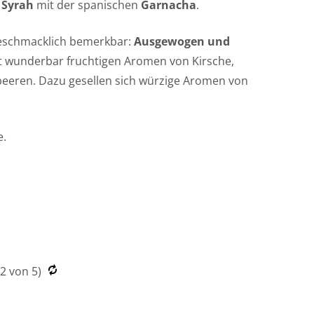
d
Syrah
mit der spanischen
Garnacha
.
geschmacklich bemerkbar:
Ausgewogen und
t wunderbar fruchtigen Aromen von Kirsche,
eren. Dazu gesellen sich würzige Aromen von
e.
.2
von 5)