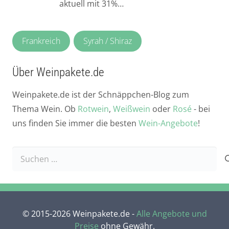
aktuell mit 31%…
Frankreich
Syrah / Shiraz
Über Weinpakete.de
Weinpakete.de ist der Schnäppchen-Blog zum
Thema Wein. Ob
Rotwein
,
Weißwein
oder
Rosé
- bei
uns finden Sie immer die besten
Wein-Angebote
!
Suchen
nach:
© 2015-2026 Weinpakete.de -
Alle Angebote und
Preise
ohne Gewähr.