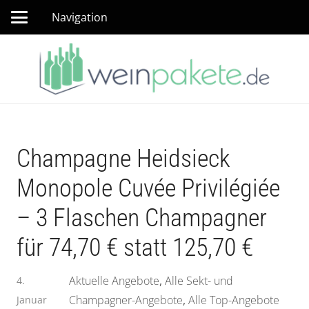
Navigation
Champagne Heidsieck
Monopole Cuvée Privilégiée
– 3 Flaschen Champagner
für 74,70 € statt 125,70 €
Aktuelle Angebote
,
Alle Sekt- und
4.
Champagner-Angebote
,
Alle Top-Angebote
Januar