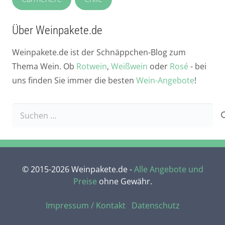
Über Weinpakete.de
Weinpakete.de ist der Schnäppchen-Blog zum
Thema Wein. Ob
Rotwein
,
Weißwein
oder
Rosé
- bei
uns finden Sie immer die besten
Wein-Angebote
!
Suchen
nach:
© 2015-2026 Weinpakete.de -
Alle Angebote und
Preise
ohne Gewähr.
Impressum / Kontakt
Datenschutz