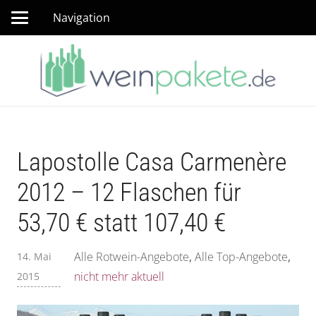
Navigation
Lapostolle Casa Carmenère
2012 – 12 Flaschen für
53,70 € statt 107,40 €
Alle Rotwein-Angebote
,
Alle Top-Angebote
,
14. Mai
nicht mehr aktuell
2015