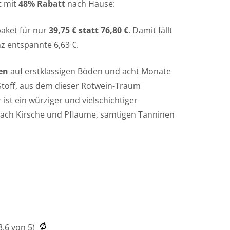
t mit
48% Rabatt
nach Hause:
paket für nur
39,75 € statt 76,80 €
. Damit fällt
nz entspannte 6,63 €.
en
auf erstklassigen Böden und acht Monate
Stoff, aus dem dieser Rotwein-Traum
ist ein würziger und vielschichtiger
nach Kirsche und Pflaume, samtigen Tanninen
3.6
von 5)