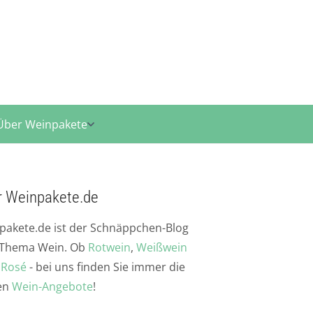
Über Weinpakete
r Weinpakete.de
pakete.de ist der Schnäppchen-Blog
Thema Wein. Ob
Rotwein
,
Weißwein
r
Rosé
- bei uns finden Sie immer die
en
Wein-Angebote
!