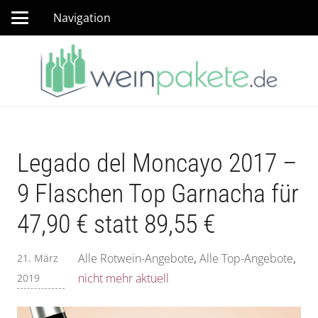
Navigation
Legado del Moncayo 2017 –
9 Flaschen Top Garnacha für
47,90 € statt 89,55 €
Alle Rotwein-Angebote
,
Alle Top-Angebote
,
21. März
nicht mehr aktuell
2019