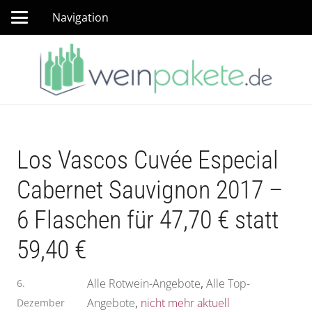
Navigation
Los Vascos Cuvée Especial
Cabernet Sauvignon 2017 –
6 Flaschen für 47,70 € statt
59,40 €
Alle Rotwein-Angebote
,
Alle Top-
6.
Angebote
,
nicht mehr aktuell
Dezember