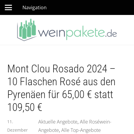
Navigation
Mont Clou Rosado 2024 –
10 Flaschen Rosé aus den
Pyrenäen für 65,00 € statt
109,50 €
Aktuelle Angebote
,
Alle Roséwein-
11.
Angebote
,
Alle Top-Angebote
Dezember