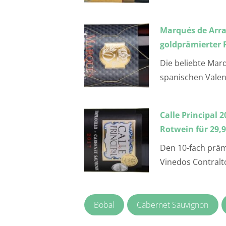
Marqués de Arra
goldprämierter R
Die beliebte Mar
spanischen Valenc
Calle Principal 
Rotwein für 29,94
Den 10-fach präm
Vinedos Contralto
Bobal
Cabernet Sauvignon