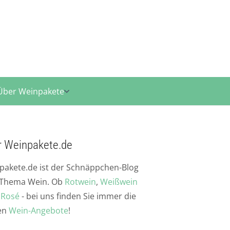
Über Weinpakete
r Weinpakete.de
pakete.de ist der Schnäppchen-Blog
Thema Wein. Ob
Rotwein
,
Weißwein
r
Rosé
- bei uns finden Sie immer die
en
Wein-Angebote
!