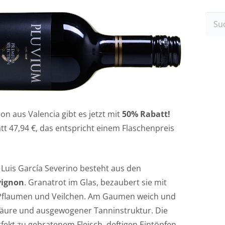
Such
nach
n aus Valencia gibt es jetzt mit
50% Rabatt!
tt 47,94 €, das entspricht einem Flaschenpreis
Luis García Severino besteht aus den
vignon
. Granatrot im Glas, bezaubert sie mit
 Pflaumen und Veilchen. Am Gaumen weich und
äure und ausgewogener Tanninstruktur. Die
ekt zu gebratenem Fleisch, deftigen Eintöpfen,