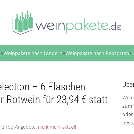
e
Weinpakete nach Ländern
Weinpakete nach Rebsorten
lection – 6 Flaschen
Übe
r Rotwein für 23,94 € statt
Wein
zum 
ode
best
lle Top-Angebote
,
nicht mehr aktuell