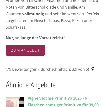
Aromen von Kirschen, Pflaumen und Rosinen, dazu
Noten von Bitterschokolade und Vanille
. Am
Gaumen
vollmundig
und sehr konzentriert. Perfekt
zu gebratenem Fleisch, Tapas, Pizza, Pilzen oder
Schafskäse.
Nur, so lange der Vorrat reicht!
ZUM ANGEBOT
(
79
Bewertung(en), durchschnittlich:
3.9
von 5)
Ähnliche Angebote
Vigne Vecchie Primitivo 2025 - 6
Flaschen samtiger Primitivo für 39,00