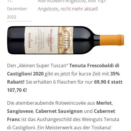
Alle Rotwein-Angebote
,
Alle Top-
11.
Angebote
,
nicht mehr aktuell
Dezember
2022
Den „kleinen Super Tuscan“
Tenuta Frescobaldi di
Castiglioni 2020
gibt es jetzt für kurze Zeit mit
35%
Rabatt!
Sie erhalten 6 Flaschen für nur
69,90 € statt
107,70 €!
Die atemberaubende Rotweincuvée aus
Merlot
,
Sangiovese
,
Cabernet Sauvignon
und
Cabernet
Franc
ist das Aushängeschild des Weinguts Tenuta
di Castiglioni. Ein Meisterwerk aus der Toskana!