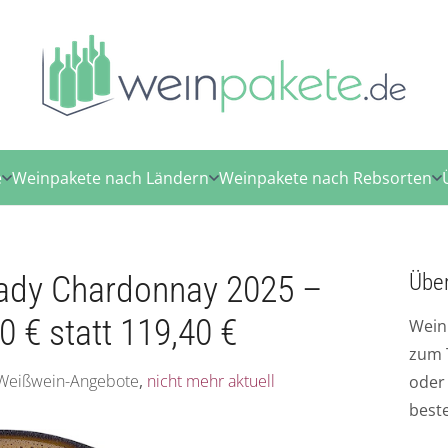
e
Weinpakete nach Ländern
Weinpakete nach Rebsorten
Lady Chardonnay 2025 –
Übe
0 € statt 119,40 €
Wein
zum 
 Weißwein-Angebote
,
nicht mehr aktuell
ode
best