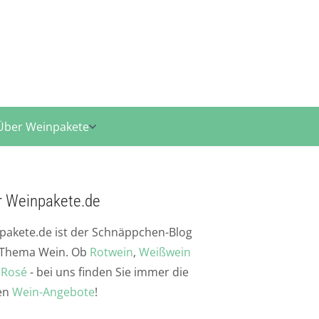
Über Weinpakete
r Weinpakete.de
pakete.de ist der Schnäppchen-Blog
Thema Wein. Ob
Rotwein
,
Weißwein
r
Rosé
- bei uns finden Sie immer die
en
Wein-Angebote
!