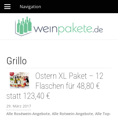
Navigation
Grillo
Ostern XL Paket – 12
Flaschen für 48,80 €
statt 123,40 €
29. März 2017
Alle Roséwein-Angebote
,
Alle Rotwein-Angebote
,
Alle Top-