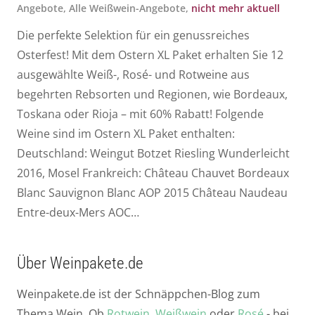
Angebote
,
Alle Weißwein-Angebote
,
nicht mehr aktuell
Die perfekte Selektion für ein genussreiches
Osterfest! Mit dem Ostern XL Paket erhalten Sie 12
ausgewählte Weiß-, Rosé- und Rotweine aus
begehrten Rebsorten und Regionen, wie Bordeaux,
Toskana oder Rioja – mit 60% Rabatt! Folgende
Weine sind im Ostern XL Paket enthalten:
Deutschland: Weingut Botzet Riesling Wunderleicht
2016, Mosel Frankreich: Château Chauvet Bordeaux
Blanc Sauvignon Blanc AOP 2015 Château Naudeau
Entre-deux-Mers AOC…
Über Weinpakete.de
Weinpakete.de ist der Schnäppchen-Blog zum
Thema Wein. Ob
Rotwein
,
Weißwein
oder
Rosé
- bei