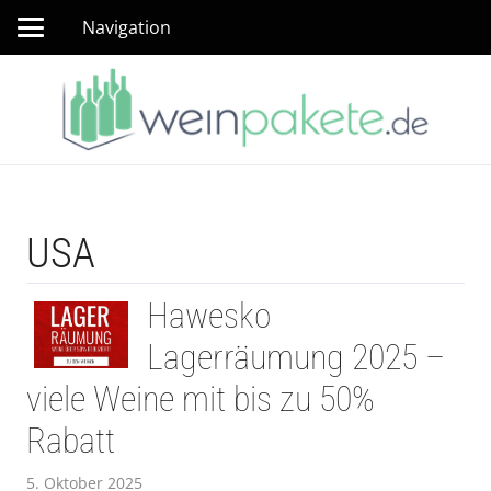
Navigation
USA
Hawesko
Lagerräumung 2025 –
viele Weine mit bis zu 50%
Rabatt
5. Oktober 2025